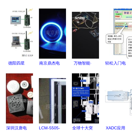
德阳四星
南京鼎杰电
万物智能·
轻松入门电
FS
子技术开发
轻时代 上
子技术 免
WF485IE
电子技术开
海睿赛德电
费学习与全
智能通信的
发的领航者
子科技举
国邮购套件
可靠之选
办“2020
全指南
RT-Thread
开发者大
会”推动电
深圳汉唐电
LCM-5505-
全球十大突
XADC应用