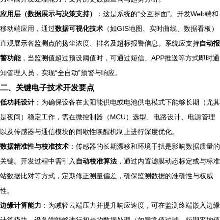
应用层（数据展示与决策支持）
：这是系统的“交互界面”。开发Web端和
移动端应用，通过
数据可视化技术
（如GIS地图、实时曲线、数据看板）
直观展示各监测点的扬尘浓度、排名及超标报警信息。系统应支持
自动报
警功能
，当监测值超过预设阈值时，可通过短信、APP推送等方式即时通
知管理人员，实现“全自动”预警与响应。
二、关键电子技术开发要点
低功耗设计
：为确保设备在太阳能供电或电池供电模式下能够长期（尤其
是夜间）稳定工作，需在微控制器（MCU）选型、电路设计、电源管理
以及传感器与通信模块的间歇性唤醒机制上进行深度优化。
数据精准性与校准技术
：传感器的长期漂移和环境干扰是影响数据质量的
关键。开发过程中需引入
自动校准算法
，通过内置滤膜动态标定或与标准
站数据比对等方式，定期修正测量偏差，确保监测数据的准确性与权威
性。
边缘计算能力
：为减轻云端压力并提升响应速度，可在监测终端嵌入边缘