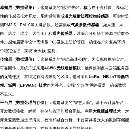
感知层（数据采集）
：这是系统的“感官神经”。核心在于高精度、高稳定
性的传感器技术开发。系统通常集成
激光散射法颗粒物传感器
，可实时监
测PM2.5、PM10等关键参数。还需集成
气象参数传感器
（如风速、风
向、温度、湿度、大气压）和
噪声传感器
，以综合分析扬尘来源与扩散条
件。感知层硬件设计需满足IP65及以上防护等级，确保在户外复杂环境
中稳定运行，实现“全天候”监测。
传输层（数据通信）
：这是系统的“信息高速公路”。为实现数据的实时、
可靠回传，系统广泛采用
4G/5G无线通信模块
，确保监测点与云端服务器
的无缝连接。在特定有网络限制的区域，也可采用
LoRa、NB-IoT等低功
耗广域网（LPWAN）技术
作为补充，实现“全方位”网络覆盖，确保数据
不丢失。
平台层（数据处理与存储）
：这是系统的“智慧大脑”。基于云计算平台，
开发数据接收、解析、存储与管理的后台系统。利用
大数据处理技术
，对
海量监测数据进行清洗、校准和融合分析。平台需具备强大的数据存储能
力和高并发处理能力，支持历史数据查询与趋势分析。