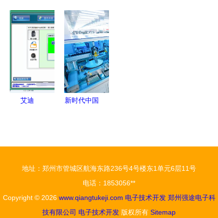
子技术前沿
子科技 电
32NTK性能
破性技术
深度解析
发展
子技术开发
解析与应用
麻省理工科
从入门到精
的创新引领
前景 电子
技评论电子
通的全面指
者
技术开发新
领域颠覆性
南
选择
展望
艾迪
新时代中国
MINI900丰
调研行之看
田/雷克萨
区域·中部
斯智能钥匙
篇 湖北锻
OBD匹配方
造万亿级光
地址：郑州市管城区航海东路236号4号楼东1单元6层11号
法解析
电子信息产
电话：1853056**
业集群，驱
Copyright © 2026
www.qiangtukeji.com
电子技术开发
郑州强途电子科
动电子技术
技有限公司
电子技术开发
版权所有
Sitemap
开发新引擎