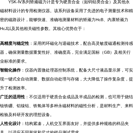
YSK-Ⅳ系列矫顽磁力计是专为硬质合金（如钨钴类合金）及其他永
磁材料设计的专用检测仪器。该系列设备采用了先进的电子测量技术和精
密的磁路设计，能够快速、准确地测量材料的矫顽力HcB、内禀矫顽力
HcJ以及其他相关磁性参数。其核心优势在于：
高精度与稳定性
：采用闭环磁化与退磁技术，配合高灵敏度磁通检测传感
器，确保测量数据重复性好、准确度高，完全满足国标（GB）及相关行
业标准的要求。
智能化操作
：仪器内置微处理器控制系统，配备大尺寸液晶显示屏，可实
现一键式全自动测量、数据自动处理与存储，大大降低了操作复杂度，提
升了检测效率。
广泛的适用性
：不仅适用于硬质合金成品及半成品的检测，也可用于烧结
钕铁硼、铝镍钴、铁氧体等多种永磁材料的磁性分析，是材料生产、来料
检验及科研开发的理想设备。
人性化设计
：结构紧凑，人机交互界面友好，并提供多种规格的样品夹
具，以适应不同形状和尺寸的样品测试需求。