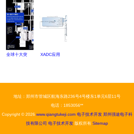
海睿赛德电
费学习与全
子技术开发
解析与应用
子科技举
国邮购套件
的创新引领
前景 电子
办“2020
全指南
者
技术开发新
RT-Thread
选择
开发者大
会”推动电
全球十大突
XADC应用
子技术前沿
破性技术
深度解析
发展
麻省理工科
从入门到精
技评论电子
通的全面指
领域颠覆性
南
地址：郑州市管城区航海东路236号4号楼东1单元6层11号
展望
电话：1853056**
Copyright © 2026
www.qiangtukeji.com
电子技术开发
郑州强途电子科
技有限公司
电子技术开发
版权所有
Sitemap