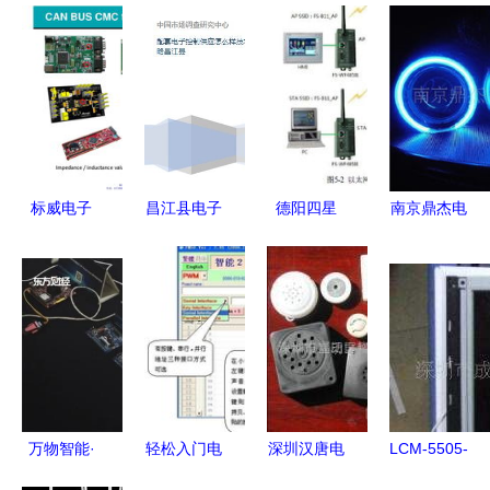
标威电子
昌江县电子
德阳四星
南京鼎杰电
BMS开发技
技术开发如
FS
子技术开发
术方案及电
何决战高端
WF485IE
电子技术开
子技术开发
配套电子控
智能通信的
发的领航者
实践
制领域
可靠之选
万物智能·
轻松入门电
深圳汉唐电
LCM-5505-
轻时代 上
子技术 免
子科技 电
32NTK性能