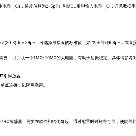
电容（Cs，通常估算为2~5pF）和MCU引脚输入电容（Ci，详见数据
 2
(20-3)-5 = 29pF。可选择最接近的标准值，如22pF并联6.8pF，
需要，可并联一个1MΩ~10MΩ的大电阻，有助于起振稳定。具体请参考
UT引脚放置。
过单点连接，以隔离噪声。
。
内部RC振荡器。需要在软件初始化阶段，通过配置时钟树寄存器，使能并