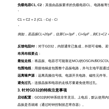
负载电容C1, C2
：其值由晶振要求的负载电容CL、电路板寄生
`
C1 = C2 = 2
(CL - Cs) - Ci
`
例如，若晶振CL=20pF，估算Cs=3pF，Ci=5pF，则C1=C2 =
反馈电阻Rf
：对于GD32，内部通常已集成，外部可省略。若
布局布线要点
：
最短走线
：将晶振、电容尽可能靠近MCU的OSC
IN和OSC
O
包围地线
：用接地铜皮包围整个晶振电路，并与主地平面通
远离噪声源
：远离高频信号线、电源开关电路、磁性元件等
避免过孔
：连接晶振和电容的走线尽量避免使用过孔。
3. 针对GD32的特殊注意事项
启动配置
：GD32的时钟系统非常灵活。上电后，默认使用
晶振是否就绪（通过时钟控制状态寄存器）。