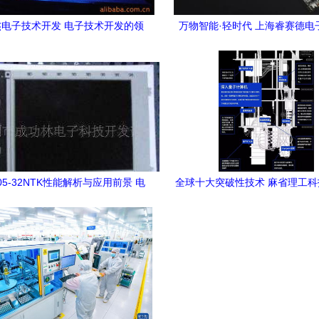
电子技术开发 电子技术开发的领
万物智能·轻时代 上海睿赛德电
航者
办“2020 RT-Thread开发者大
技术前沿发展
505-32NTK性能解析与应用前景 电
全球十大突破性技术 麻省理工
子技术开发新选择
子领域颠覆性展望