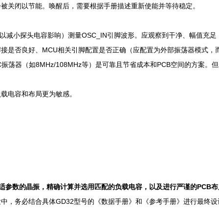
会被关闭以节能。唤醒后，需要根据手册描述重新使能并等待稳定。
以减小探头电容影响）测量OSC_IN引脚波形。应观察到干净、幅值充足
接是否良好、MCU相关引脚配置是否正确（应配置为外部振荡器模式，而
振荡器（如8MHz/108MHz等）是可靠且节省成本和PCB空间的方案
负载电容和布局更为敏感。
适参数的晶振，精确计算并选用匹配的负载电容，以及进行严谨的PCB布
中，务必结合具体GD32型号的《数据手册》和《参考手册》进行最终设